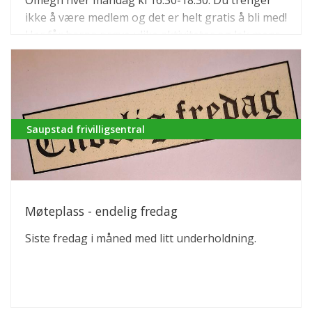
Omegn hver mandag kl 16.30-18.30. Du trenger
ikke å være medlem og det er helt gratis å bli med!
Her får barna prøve ulike aktiviteter og lek mens
frivillige lager middag/varmmat som spises i
fellesskap. Oppmøte på Ila frivilligsentral. Ingen
påmelding. Ved spørsmål ta kontakt på tlf.
46652520/92286618
Saupstad frivilligsentral
Møteplass - endelig fredag
Siste fredag i måned med litt underholdning.