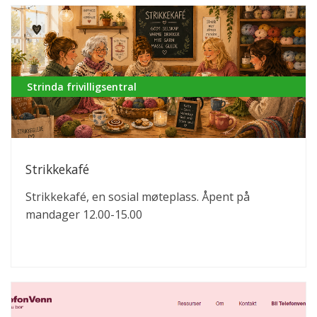
kan flest mulig få praktisere norsk. Det er ulike
tema som tas opp hver gang, avhengig av hva de
som kommer, ønsker å snakke om. Velkommen 💛
Strinda frivilligsentral
Strikkekafé
Strikkekafé, en sosial møteplass. Åpent på
mandager 12.00-15.00