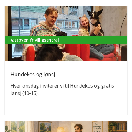
må betales med KONTANTER. Når vi skal handle
for deg trenger vi å vite: Navn, adresse med
eventuelt etasje. Telefonnummer og handleliste
med evt. erstatningsvarer hvis noe er utsolgt!
Østbyen frivilligsentral
Hundekos og lønsj
Hver onsdag inviterer vi til Hundekos og gratis
lønsj (10-15).