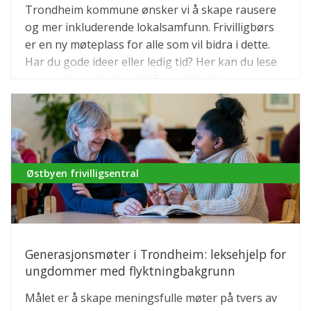
Trondheim kommune ønsker vi å skape rausere
og mer inkluderende lokalsamfunn. Frivilligbørs
er en ny møteplass for alle som vil bidra i dette.
Har du gode ideer eller ledig tid? Her kan du lese
mer om hvordan du, ditt firma eller din
organisasjon kan bidra.
Østbyen frivilligsentral
Generasjonsmøter i Trondheim: leksehjelp for
ungdommer med flyktningbakgrunn
Målet er å skape meningsfulle møter på tvers av