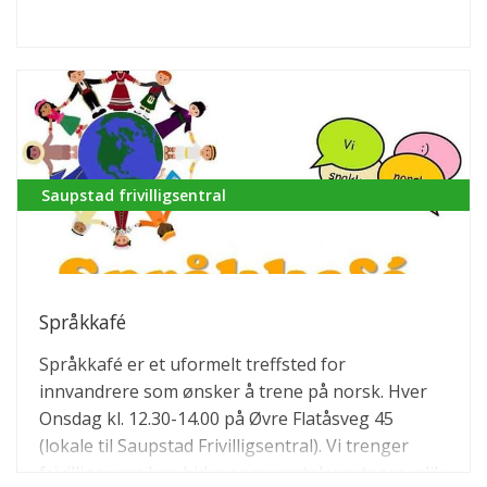
Saupstad frivilligsentral
Språkkafé
Språkkafé er et uformelt treffsted for
innvandrere som ønsker å trene på norsk. Hver
Onsdag kl. 12.30-14.00 på Øvre Flatåsveg 45
(lokale til Saupstad Frivilligsentral). Vi trenger
frivillige som kan bidra som samtalepartnere- slik